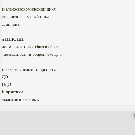
оциально-экономический цикл
естественно-научный цикл
дисциплины
кл
ули ПНК, КП
ммам начального общего образ...
й деятельности и общения млад...
ие образовательного процесса
и ДО
и ПДО
кой практики
иональные программы